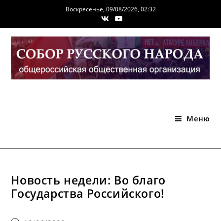
Перейти
Воскресенье, 09/08/2026, 02:32
к
содержимому
Меню
Новость недели: Во благо
Государства Российского!