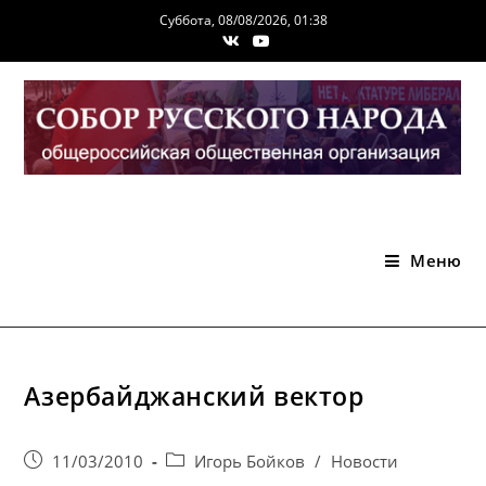
Перейти
Суббота, 08/08/2026, 01:38
к
содержимому
Меню
Азербайджанский вектор
Запись
Post
11/03/2010
Игорь Бойков
/
Новости
опубликована:
category: