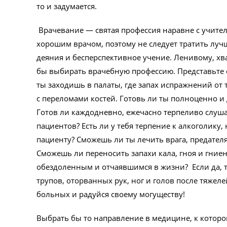
то и задумается.
Врачевание — святая профессия наравне с учител
хорошим врачом, поэтому не следует тратить лу
деяния и бесперспективное учение. Ленивому, хв
бы выбирать врачебную профессию. Представьте се
ты заходишь в палаты, где запах испражнений о
с переломами костей. Готовь ли ты полноценно и д
Готов ли каждодневно, ежечасно терпеливо слуш
пациентов? Есть ли у тебя терпение к алкоголик
пациенту? Сможешь ли ты лечить врага, предател
Сможешь ли переносить запахи кала, гноя и гниен
обездоленным и отчаявшимся в жизни? Если да, т
трупов, оторванных рук, ног и голов после тяже
больных и радуйся своему могуществу!
Выбрать бы то направление в медицине, к котором