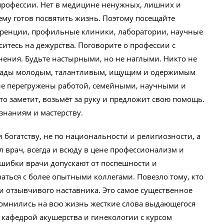
профессии. Нет в медицине ненужных, лишних и
чему готов посвятить жизнь. Поэтому посещайте
еренции, профильные клиники, лаборатории, научные
ситесь на дежурства. Поговорите о профессии с
нения. Будьте настырными, но не наглыми. Никто не
ы рады молодым, талантливым, ищущим и одержимым
шие перегружены работой, семейными, научными и
-то заметит, возьмёт за руку и предложит свою помощь.
знаниям и мастерству.
и богатству, не по национальности и религиозности, а
 врач, всегда и всюду в цене профессионализм и
шибки врачи допускают от поспешности и
аться с более опытными коллегами. Повезло тому, кто
и отзывчивого наставника. Это самое существенное
помнились на всю жизнь жесткие слова выдающегося
 кафедрой акушерства и гинекологии с курсом