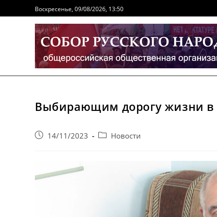
Перейти
Воскресенье, 09/08/2026, 13:50
к
содержимому
Выбирающим дорогу жизни в
Запись
Post
14/11/2023
Новости
опубликована:
category: