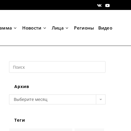
рамма
Новости
Лица
Регионы
Видео
Search
this
website
Архив
Архив
Выберите месяц
Теги