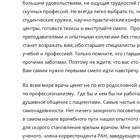
большим удовольствием, не ощущая трудностей 
скучных профессий. Не всегда легко выбрать то, 
студенческие кружки, научно-практические конф
центры, готовьте тезисы и выступайте смело. Про
преподавателями и опытными коллегами без стес
станет возражать вам, ибо старшие специалист
учёбой и профессией. Только помните, что стар
прочими заботами. Поэтому не ждите, что вас кто
Вам самим нужно первыми смело идти навстречу 
Во всем мире врача ценят не по его родословной 
по профессионализму. Где бы и кем бы ни работал
душевное общение с пациентами. Самые частые о
самонадеянности. Нет ничего зазорного посоветов
в самом начале врачебного пути нашел опытного 
для скорого становления зрелым врачом. Мне за
ученого, члена-корреспондента РАН, заведующего