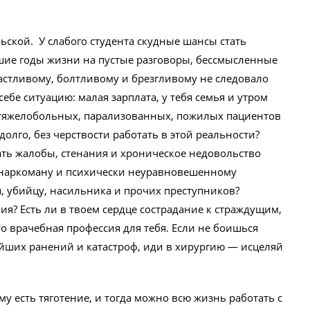
ьской. У слабого студента скудные шансы стать
чшие годы жизни на пустые разговоры, бессмысленные
астливому, болтливому и брезгливому не следовало
бе ситуацию: малая зарплата, у тебя семья и утром
т тяжелобольных, парализованных, пожилых пациентов
олго, без черствости работать в этой реальности?
ать жалобы, стенания и хроническое недовольство
у, наркоману и психически неуравновешенному
я, убийцу, насильника и прочих преступников?
ия? Есть ли в твоем сердце сострадание к страждущим,
о врачебная профессия для тебя. Если не боишься
лейших ранений и катастроф, иди в хирургию — исцеляй
у есть тяготение, и тогда можно всю жизнь работать с