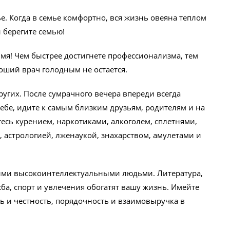
мье. Когда в семье комфортно, вся жизнь овеяна теплом
 берегите семью!
 имя! Чем быстрее достигнете профессионализма, тем
оший врач голодным не остается.
ругих. После сумрачного вечера впереди всегда
себе, идите к самым близким друзьям, родителям и на
есь курением, наркотиками, алкоголем, сплетнями,
 астрологией, лженаукой, знахарством, амулетами и
.
мыми высокоинтеллектуальными людьми. Литература,
жба, спорт и увлечения обогатят вашу жизнь. Имейте
ть и честность, порядочность и взаимовыручка в