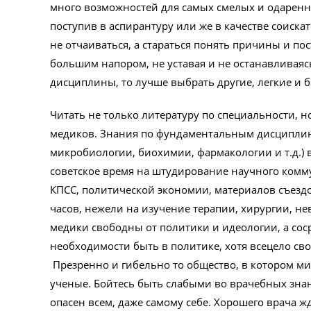
много возможностей для самых смелых и одаренн
поступив в аспирантуру или же в качестве соиска
не отчаиваться, а стараться понять причины и п
большим напором, не уставая и не останавливаясь
дисциплины, то лучше выбрать другие, легкие и 
Читать не только литературу по специальности, н
медиков. Знания по фундаментальным дисциплина
микробиологии, биохимии, фармакологии и т.д.)
советское время на штудирование научного комм
КПСС, политической экономии, материалов съез
часов, нежели на изучение терапии, хирургии, не
медики свободны от политики и идеологии, а сос
необходимости быть в политике, хотя всецело св
Презренно и гибельно то общество, в котором ми
ученые. Бойтесь быть слабыми во врачебных зна
опасен всем, даже самому себе. Хорошего врача жду