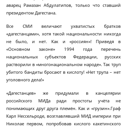
аварец Рамазан Абдулатипов, только что ставший
президентом Дагестана.
Все СМИ величают ухватистых братков
«дагестанцами», хотя такой национальности никогда
не было, и нет. Как и «россиян»! Приведя в
«Основном законе» 1994 года перечень
национальных субъектов Федерации, русских
растворили в «многонациональном народе». Так труп
убитого бандиты бросают в кислоту! «Нет трупа – нет
уголовного дела!»
«Дагестанцев» же придумали в канцелярии
российского МИДа ради простоты учёта не
понимающих друг друга племён. Как и «грузин».Граф
Карл Нессельроде, возглавлявший МИД империи при
Николае первом, попробовав кислого кахетинского