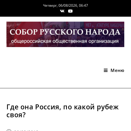
Перейти
Четверг, 06/08/2026, 06:47
к
содержимому
Меню
Где она Россия, по какой рубеж
своя?