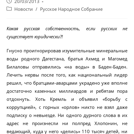
Запись
20/03/2013
опубликована:
Post
Новости
/
Русское Народное Собрание
category:
Какая русская собственность, если русских не
существует юридически?!
Гнусно проигнорировав изумительные минеральные
воды родного Дагестана, братья Ахмед и Магомед
Билаловы отправились «на воды» в Баден-Баден.
Лечить нервы после того, как национальный лидер
решил, что братцами-аварцами украдено уже вполне
достаточно казенных миллиардов и ребятам пора
отдохнуть. Хоть Кремль и объявил «борьбу с
коррупцией», с горных «орлов» никто не взял даже
подписку о невыезде. Ни одного дурного слова в их
адрес не произнесли ни полпред Хлопонин, не
ведающий, куда у него «делись» 110 тысяч детей, ни