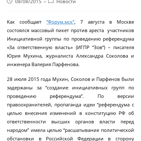
Запись
Post
08/08/2015
Новости
опубликована:
category:
Как сообщает
“Форум.мск”
, 7 августа в Москве
состоялся массовый пикет против ареста участников
Инициативной группы по проведению референдума
«За ответственную власть» (ИГПР “Зов”) – писателя
Юрия Мухина, журналиста Александра Соколова и
инженера Валерия Парфенова.
28 июля 2015 года Мухин, Соколов и Парфенов были
задержаны за “создание инициативных групп по
проведению референдума”. По версии
правоохранителей, пропаганда идеи “референдума с
целью внесения изменений в конституцию РФ об
ответственности высших органов власти перед
народом” имела целью “расшатывание политической
обстановки в Российской Федерации в сторону