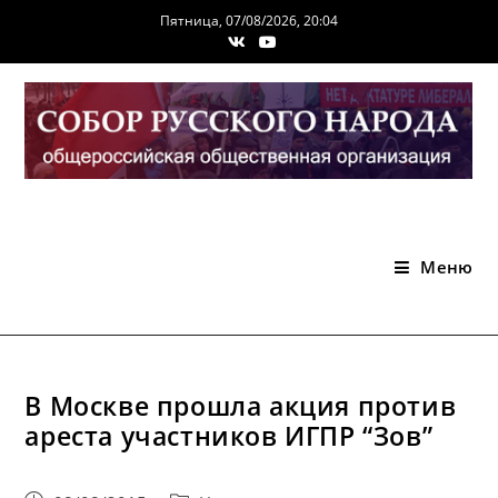
Перейти
Пятница, 07/08/2026, 20:04
к
содержимому
Меню
В Москве прошла акция против
ареста участников ИГПР “Зов”