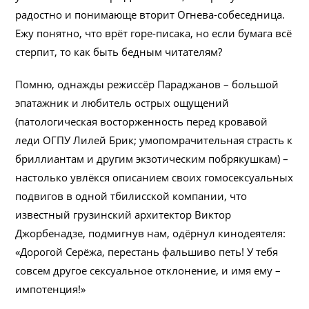
радостно и понимающе вторит Огнева-собеседница.
Ежу понятно, что врёт горе-писака, но если бумага всё
стерпит, то как быть бедным читателям?
Помню, однажды режиссёр Параджанов – большой
эпатажник и любитель острых ощущений
(патологическая восторженность перед кровавой
леди ОГПУ Лилей Брик; умопомрачительная страсть к
бриллиантам и другим экзотическим побрякушкам) –
настолько увлёкся описанием своих гомосексуальных
подвигов в одной тбилисской компании, что
известный грузинский архитектор Виктор
Джорбенадзе, подмигнув нам, одёрнул кинодеятеля:
«Дорогой Серёжа, перестань фальшиво петь! У тебя
совсем другое сексуальное отклонение, и имя ему –
импотенция!»