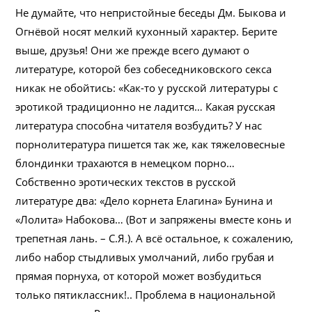
Не думайте, что непристойные беседы Дм. Быкова и
Огнёвой носят мелкий кухонный характер. Берите
выше, друзья! Они же прежде всего думают о
литературе, которой без собеседниковского секса
никак не обойтись: «Как-то у русской литературы с
эротикой традиционно не ладится… Какая русская
литература способна читателя возбудить? У нас
порнолитература пишется так же, как тяжеловесные
блондинки трахаются в немецком порно…
Собственно эротических текстов в русской
литературе два: «Дело корнета Елагина» Бунина и
«Лолита» Набокова… (Вот и запряжены вместе конь и
трепетная лань. – С.Я.). А всё остальное, к сожалению,
либо набор стыдливых умолчаний, либо грубая и
прямая порнуха, от которой может возбудиться
только пятиклассник!.. Проблема в национальной