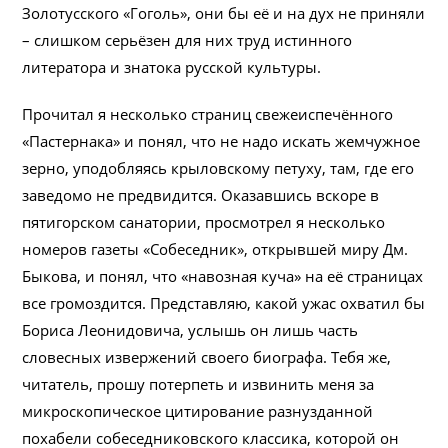
Золотусского «Гоголь», они бы её и на дух не приняли
– слишком серьёзен для них труд истинного
литератора и знатока русской культуры.
Прочитал я несколько страниц свежеиспечённого
«Пастернака» и понял, что не надо искать жемчужное
зерно, уподобляясь крыловскому петуху, там, где его
заведомо не предвидится. Оказавшись вскоре в
пятигорском санатории, просмотрел я несколько
номеров газеты «Собеседник», открывшей миру Дм.
Быкова, и понял, что «навозная куча» на её страницах
все громоздится. Представляю, какой ужас охватил бы
Бориса Леонидовича, услышь он лишь часть
словесных извержений своего биографа. Тебя же,
читатель, прошу потерпеть и извинить меня за
микроскопическое цитирование разнузданной
похабели собеседниковского классика, которой он