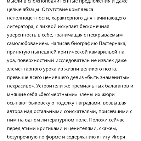
мысли в сложноподчинённые предложения и даже
целые абзацы. Отсутствие комплекса
неполноценности, характерного для начинающего
литератора, с лихвой искупает бесконечная
уверенность в себе, граничащая с нескрываемым
самолюбованием. Написав биографию Пастернака,
принятую нынешней критической камарильей на
ура, поверхностный исследователь не извлёк даже
элементарного урока из жизни великого поэта,
превыше всего ценившего девиз «быть знаменитым
некрасиво». Устроители же премиальных балаганов и
мнящие себя «бессмертными» члены их жюри
осыпают быковскую поделку наградами, возвышая
автора над остальными соискателями, присевшими с
ним на одном литературном поле. Положи сейчас
перед этими критиками и ценителями, скажем,
безупречную по форме и содержанию книгу Игоря