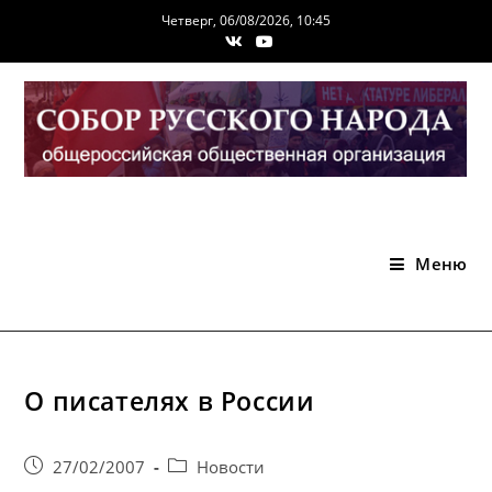
Перейти
Четверг, 06/08/2026, 10:45
к
содержимому
Меню
О писателях в России
Запись
Post
27/02/2007
Новости
опубликована:
category: