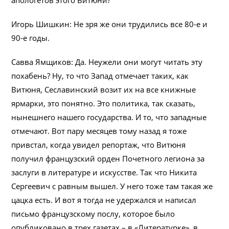
апологетов этого Витюни?
Игорь Шишкин: Не зря же они трудились все 80-е и
90-е годы.
Савва Ямщиков: Да. Неужели они могут читать эту
похабень? Ну, то что Запад отмечает таких, как
Витюня, Сеславинский возит их на все книжные
ярмарки, это понятно. Это политика, так сказать,
нынешнего нашего государства. И то, что западные
отмечают. Вот пару месяцев тому назад я тоже
привстал, когда увидел репортаж, что Витюня
получил французский орден Почетного легиона за
заслуги в литературе и искусстве. Так что Никита
Сергеевич с равным вышел. У него тоже там такая же
цацка есть. И вот я тогда не удержался и написал
письмо французскому послу, которое было
опубликовано в трех газетах – в «Литературке», в