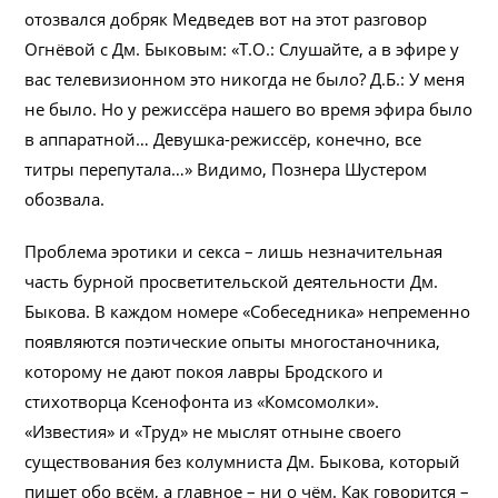
отозвался добряк Медведев вот на этот разговор
Огнёвой с Дм. Быковым: «Т.О.: Слушайте, а в эфире у
вас телевизионном это никогда не было? Д.Б.: У меня
не было. Но у режиссёра нашего во время эфира было
в аппаратной… Девушка-режиссёр, конечно, все
титры перепутала…» Видимо, Познера Шустером
обозвала.
Проблема эротики и секса – лишь незначительная
часть бурной просветительской деятельности Дм.
Быкова. В каждом номере «Собеседника» непременно
появляются поэтические опыты многостаночника,
которому не дают покоя лавры Бродского и
стихотворца Ксенофонта из «Комсомолки».
«Известия» и «Труд» не мыслят отныне своего
существования без колумниста Дм. Быкова, который
пишет обо всём, а главное – ни о чём. Как говорится –