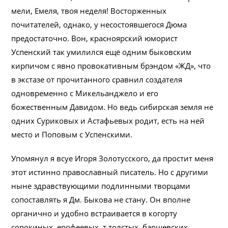
мели, Емеля, твоя неделя! Восторженных
почитателей, однако, у несостоявшегося Дюма
предостаточно. Вон, красноярский юморист
Успенский так умилился ещё одним быковским
кирпичом с явно провокативным брэндом «ЖД», что
в экстазе от прочитанного сравнил создателя
одновременно с Микельанджело и его
божественным Давидом. Но ведь сибирская земля не
одних Суриковых и Астафьевых родит, есть на ней
место и Поповым с Успенскими.
Упомянул я всуе Игоря Золотусского, да простит меня
этот истинно православный писатель. Но с другими
ныне здравствующими подлинными творцами
сопоставлять я Дм. Быкова не стану. Он вполне
органично и удобно встраивается в когорту
сорокиных, ерофеевых, т.толстых, барщевских,