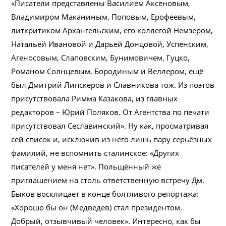
«Писатели представлены Василием Аксёновым,
Владимиром Маканиным, Поповым, Ерофеевым,
литкритиком Архангельским, его коллегой Немзером,
Натальей Ивановой и Дарьей Донцовой, Успенским,
Агеносовым, Слаповским, Бунимовичем, Гуцко,
Романом Солнцевым, Бородиным и Веллером, ещё
был Дмитрий Липскеров и Славникова тож. Из поэтов
присутствовала Римма Казакова, из главных
редакторов – Юрий Поляков. От Агентства по печати
присутствовал Сеславинский». Ну как, просматривая
сей список и, исключив из него лишь пару серьёзных
фамилий, не вспомнить сталинское: «Других
писателей у меня нет». Польщённый же
приглашением на столь ответственную встречу Дм.
Быков восклицает в конце болтливого репортажа:
«Хорошо бы он (Медведев) стал президентом.
Добрый, отзывчивый человек». Интересно, как бы