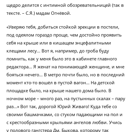
щедро делится с интимной обозревательницей (так в
тексте. – С.Я.) мадам Огнёвой.
«Уверяю тебя, добиться стойкой эрекции в постели,
под одеялом гораздо проще, чем достойно проявить
себя на крыше или в кишащем энцефалитными
клещами лесу… Вот я, например, до гроба буду
помнить, как у меня было это в кабинете главного
редактора… Я женат на понимающей женщине, и мне
бояться нечего… В метро почти было, но в последний
момент кто-то вошёл в пустой вагон… На детской
площадке было, на крыше нашего дома было. В
ночном море – много раз, на пустынных скалах – пару
раз…» Вот так, дорогой Юрий Живаго! Куда тебе со
своими башмачками, со стуком падающими на пол и
с крестообразными крыльями ангелов любви. Учись
у полового гангстера Дм. Быкова, которому так