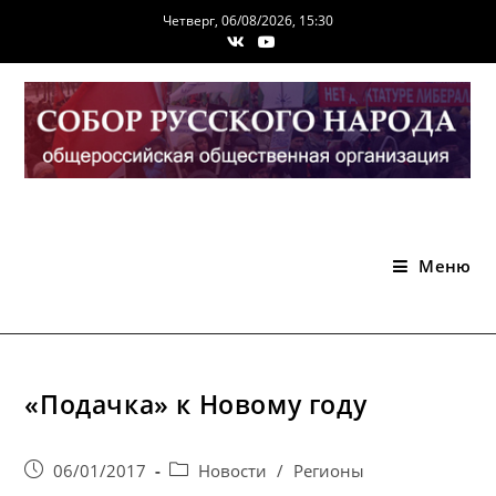
Перейти
Четверг, 06/08/2026, 15:30
к
содержимому
Меню
«Подачка» к Новому году
Запись
Post
06/01/2017
Новости
/
Регионы
опубликована:
category: