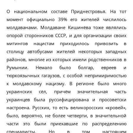
О национальном составе Приднестровья. На тот
момент официально 39% его жителей числилось
молдаванами. Молдаване Кишинёва тоже являлись
опорой сторонников СССР, и для организации своих
митингов нацистам приходилось привозить в
столицу автобусами жителей некоторых западных
районов, многие из которых имели родственников в
Румынии. Немало было болгар, евреев и
тюркоязычных гагаузов, с особой непримиримостью
к молдавскому нацизму. В регионе было много
украинских сёл, причём значительная часть
украинцев была руссифицирована и просоветски
настроена. Русских, то есть великоросских «кровей»,
было, вероятно, не более четверти, в значительной
части это были приехавшие по распределению
специалисты. Но в том настоящем