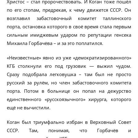
Христос – стал пророчествовать. И Коган тоже пошёл
по его стопам, предрекая, к чему движется СССР. Он
возглавил забастовочный комитет таллинского
порта, остановка которого в своё время стала первым
сильным имиджевым ударом по репутации генсека
Михаила Горбачёва – и за это поплатился.
«Неизвестные» явно из уже «демократизированного»
КГБ столкнули его под грузовик — выжил чудом.
Сразу подобрала легковушка – там был не просто
русский за рулём, но член забастовочного комитета
порта. Потом в больнице он попал на дежурство
единственного «русскоязычного» хирурга, которого
ещё не вычистили.
Коган был триумфально избран в Верховный Совет
СССР. Там, понимая, что Горбачёв и