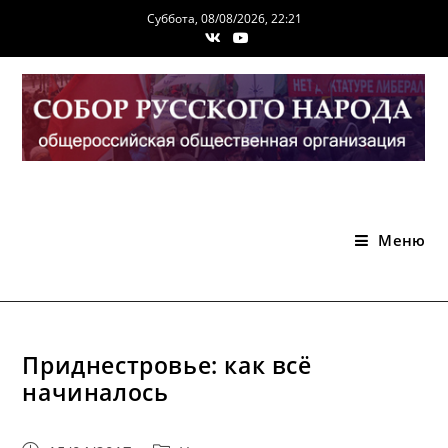
Перейти
Суббота, 08/08/2026, 22:21
к
содержимому
Меню
Приднестровье: как всё
начиналось