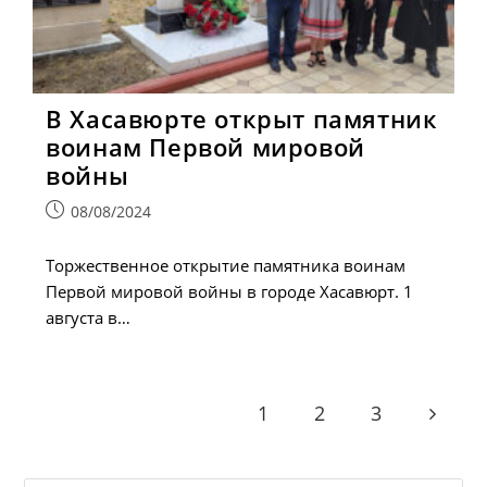
В Хасавюрте открыт памятник
воинам Первой мировой
войны
Запись
08/08/2024
опубликована:
Торжественное открытие памятника воинам
Первой мировой войны в городе Хасавюрт. 1
августа в…
1
2
3
Go to t