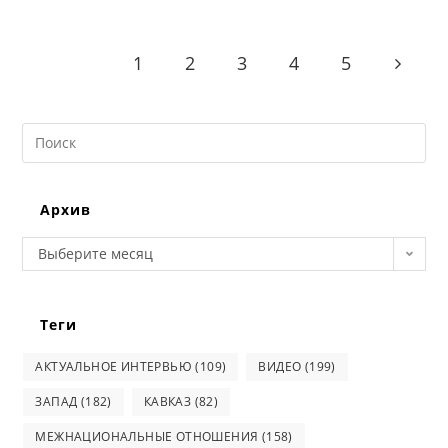
1
2
3
4
5
Go to t
Search
this
website
Архив
Архив
Выберите месяц
Теги
АКТУАЛЬНОЕ ИНТЕРВЬЮ
(109)
ВИДЕО
(199)
ЗАПАД
(182)
КАВКАЗ
(82)
МЕЖНАЦИОНАЛЬНЫЕ ОТНОШЕНИЯ
(158)