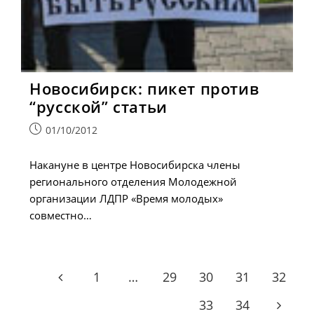
Новосибирск: пикет против
“русской” статьи
Запись
01/10/2012
опубликована:
Накануне в центре Новосибирска члены
регионального отделения Молодежной
организации ЛДПР «Время молодых»
совместно…
1
…
29
30
31
32
Go to the previous page
33
34
Go to t