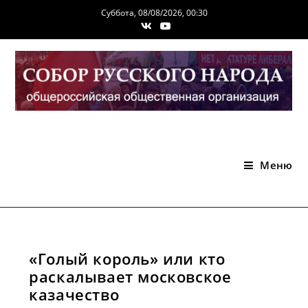
Перейти
Суббота, 08/08/2026, 00:30
к
содержимому
Меню
«Голый король» или кто
раскалывает московское
казачество