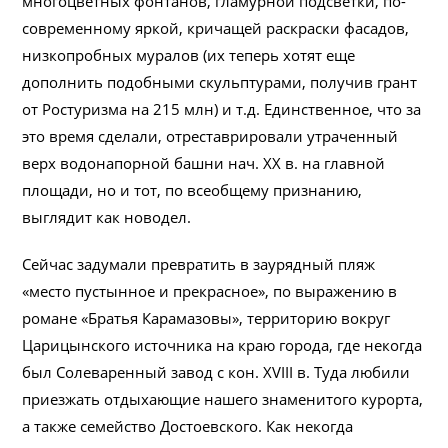
многоцветных фонтанов, гламурной подсветки, по-
современному яркой, кричащей раскраски фасадов,
низкопробных муралов (их теперь хотят еще
дополнить подобными скульптурами, получив грант
от Ростуризма на 215 млн) и т.д. Единственное, что за
это время сделали, отреставрировали утраченный
верх водонапорной башни нач. XX в. на главной
площади, но и тот, по всеобщему признанию,
выглядит как новодел.
Сейчас задумали превратить в заурядный пляж
«место пустынное и прекрасное», по выражению в
романе «Братья Карамазовы», территорию вокруг
Царицынского источника на краю города, где некогда
был Солеваренный завод с кон. XVIII в. Туда любили
приезжать отдыхающие нашего знаменитого курорта,
а также семейство Достоевского. Как некогда