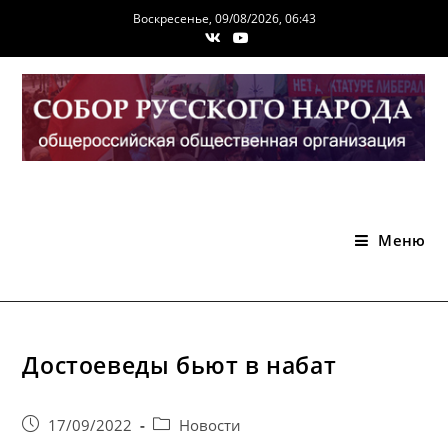
Перейти
Воскресенье, 09/08/2026, 06:43
к
содержимому
Меню
Достоеведы бьют в набат
Запись
Post
17/09/2022
Новости
опубликована:
category: