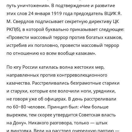
путь уничтожения». В подтверждение и развитие
этих слов 24 января 1919 года председатель ВЦИК Я.
М. Свердлов подписывает секретную директиву ЦК
РКП(б), в которой буквально приказывает следующее:
«Провести массовый террор против богатых казаков,
истребив их поголовно, провести массовый террор
по отношению ко всем вообще казакам».
По югу России катилась волна жестоких мер,
направленных против контрреволюционного
казачества. Расстреливались безграмотные старики
и старухи, которые еле волочили ноги, урядники,
не говоря уже об офицерах. В день расстреливали
по 60−80 человек. Принцип был: «Чем больше
вырежем, тем скорее утвердится Советская власть
на Дону». Никакого разговора, только — штык
и винтовка. Вели на расстрел очередную партию —