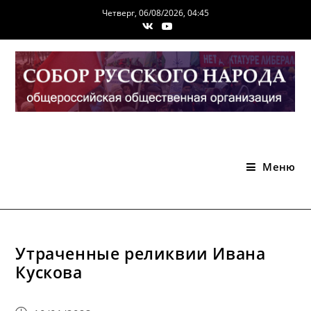
Перейти
Четверг, 06/08/2026, 04:45
к
содержимому
Меню
Утраченные реликвии Ивана
Кускова