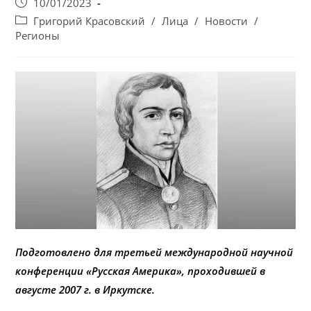
Запись
10/01/2023
опубликована:
Post
Григорий Красовский
/
Лица
/
Новости
/
category:
Регионы
Подготовлено для третьей международной научной
конференции «Русская Америка», проходившей в
августе 2007 г. в Иркутске.