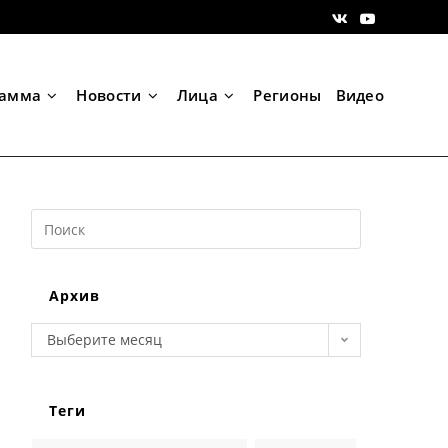
рамма
Новости
Лица
Регионы
Видео
Search
this
website
Архив
Архив
Выберите месяц
Теги