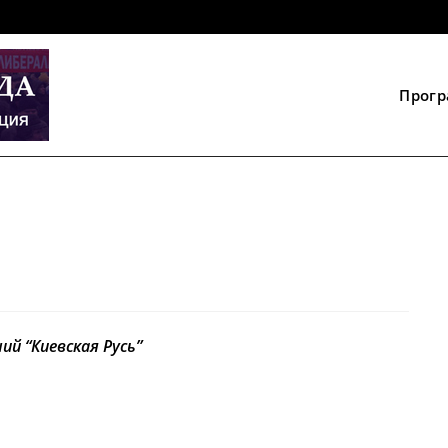
Прог
ий “
Киевская Русь”