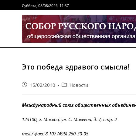
Перейти
Суббота, 08/08/2026, 11:37
к
содержимому
Это победа здравого смысла!
Запись
Post
15/02/2010
Новости
опубликована:
category:
Международный союз общественных объединен
123100, г. Москва, ул. С. Макеева, д. 7, стр. 2
тел./ факс 8 107 (495) 250-30-05