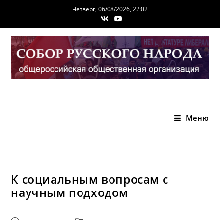
Перейти
Четверг, 06/08/2026, 22:02
к
содержимому
Меню
К социальным вопросам с
научным подходом