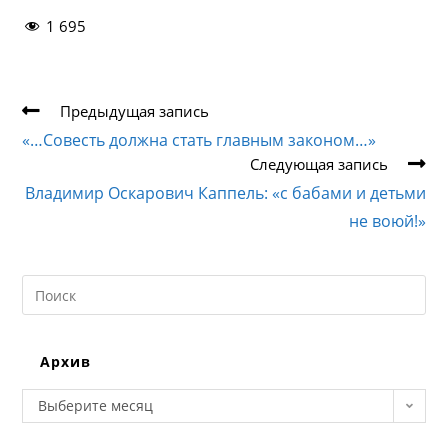
1 695
Еще
Предыдущая запись
статьи
«…Совесть должна стать главным законом…»
Следующая запись
Владимир Оскарович Каппель: «с бабами и детьми
не воюй!»
Search
this
website
Архив
Архив
Выберите месяц