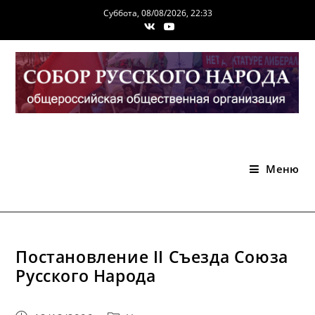
Перейти
Суббота, 08/08/2026, 22:33
к
содержимому
Меню
Постановление II Съезда Союза
Русского Народа