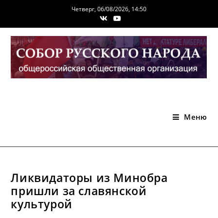
Перейти
Четверг, 06/08/2026, 14:50
к
содержимому
Меню
Ликвидаторы из Минобра
пришли за славянской
культурой