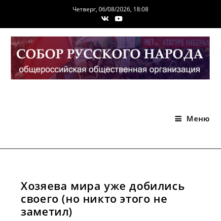
Перейти
Четверг, 06/08/2026, 18:08
к
содержимому
Меню
Хозяева мира уже добились
своего (но никто этого не
заметил)