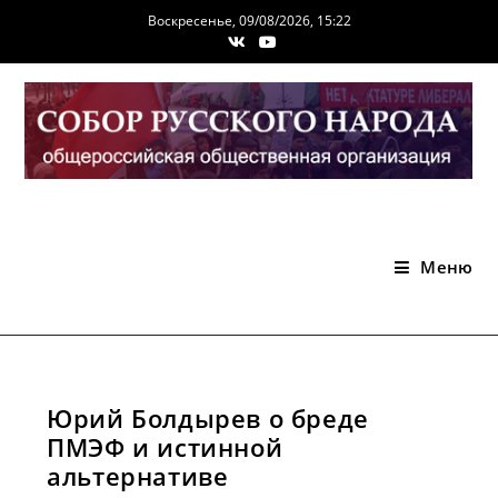
Перейти
Воскресенье, 09/08/2026, 15:22
к
содержимому
Меню
Юрий Болдырев о бреде
ПМЭФ и истинной
альтернативе