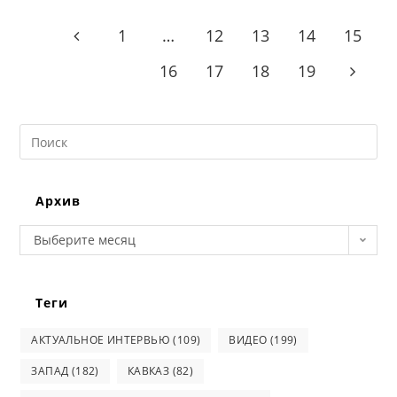
1
…
12
13
14
15
Go to the previous page
16
17
18
19
Go to t
Search
this
website
Архив
Архив
Выберите месяц
Теги
АКТУАЛЬНОЕ ИНТЕРВЬЮ
(109)
ВИДЕО
(199)
ЗАПАД
(182)
КАВКАЗ
(82)