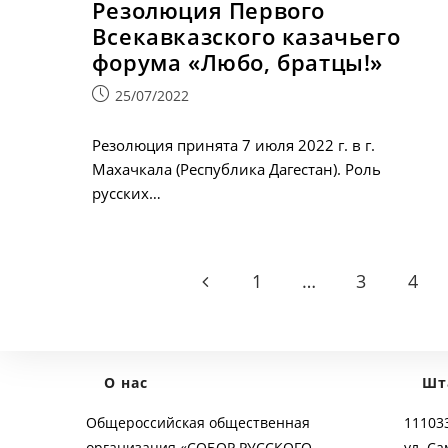
Резолюция Первого
Всекавказского казачьего
форума «Любо, братцы!»
Запись
25/07/2022
опубликована:
Резолюция принята 7 июля 2022 г. в г.
Махачкала (Республика Дагестан). Роль
русских…
1
…
3
4
Go to the previous page
О нас
Шт
Общероссийская общественная
111033
организация «СОБОР РУССКОГО
ул. Са