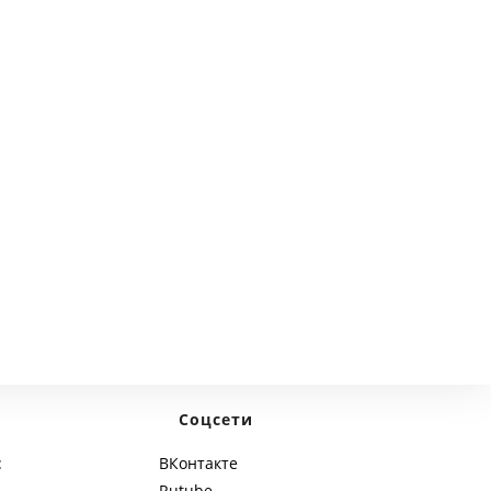
next page
Соцсети
:
ВКонтакте
Rutube