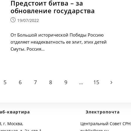
Предстоит битва – за
обновление государства
Запись
19/07/2022
опубликована:
От Большой исторической Победы Россию
отделяет неадекватность ее элит, этих детей
Смуты. Россия…
5
6
7
8
9
…
15
Go to the 
аб-квартира
Электропочта
, г. Москва,
Центральный Совет СРН
мокатная, д. 2а, стр.1
public@srn.su