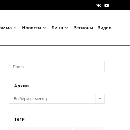
рамма
Новости
Лица
Регионы
Видео
Search
this
website
Архив
Архив
Выберите месяц
Теги