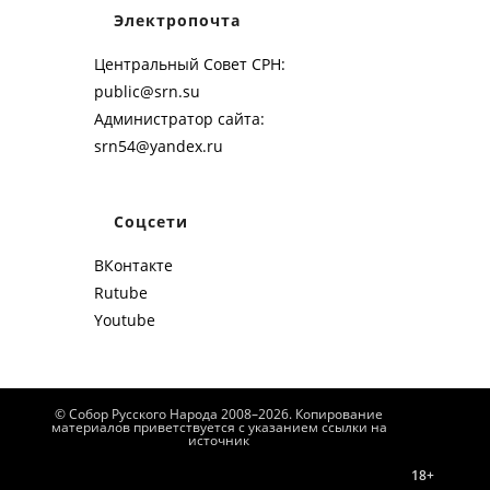
Электропочта
Центральный Совет СРН:
public@srn.su
Администратор сайта:
srn54@yandex.ru
Соцсети
ВКонтакте
Rutube
Youtube
© Собор Русского Народа 2008–2026. Копирование
материалов приветствуется с указанием ссылки на
источник
18+