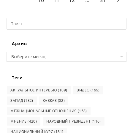
Go to t
Search
this
website
Архив
Архив
Выберите месяц
Теги
АКТУАЛЬНОЕ ИНТЕРВЬЮ
(109)
ВИДЕО
(199)
ЗАПАД
(182)
КАВКАЗ
(82)
МЕЖНАЦИОНАЛЬНЫЕ ОТНОШЕНИЯ
(158)
МНЕНИЕ
(420)
НАРОДНЫЙ ПРЕЗИДЕНТ
(116)
НАЦИОНАЛЬНЫЙ КУРС
(181)