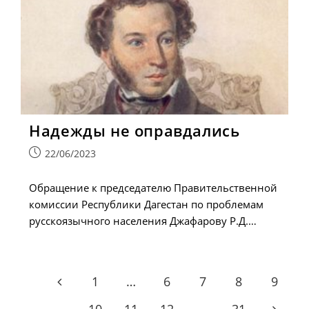
Надежды не оправдались
Запись
22/06/2023
опубликована:
Обращение к председателю Правительственной
комиссии Республики Дагестан по проблемам
русскоязычного населения Джафарову Р.Д.…
1
…
6
7
8
9
Go to the previous page
10
11
12
…
31