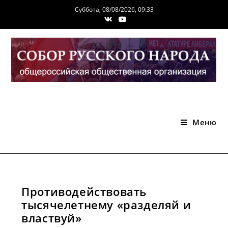
Перейти
Суббота, 08/08/2026, 09:33
к
содержимому
Меню
Противодействовать
тысячелетнему «разделяй и
властвуй»