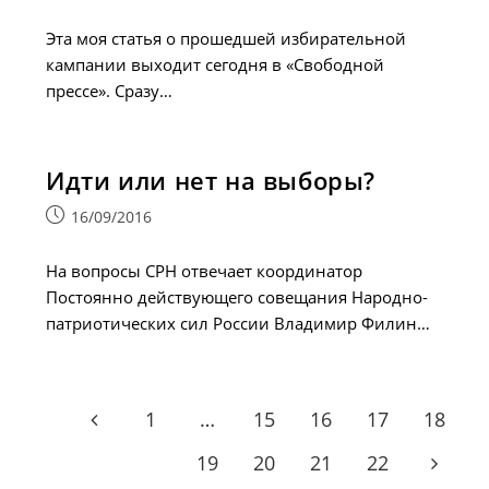
опубликована:
Эта моя статья о прошедшей избирательной
кампании выходит сегодня в «Свободной
прессе». Сразу…
Идти или нет на выборы?
Запись
16/09/2016
опубликована:
На вопросы СРН отвечает координатор
Постоянно действующего совещания Народно-
патриотических сил России Владимир Филин…
1
…
15
16
17
18
Go to the previous page
19
20
21
22
Go to t