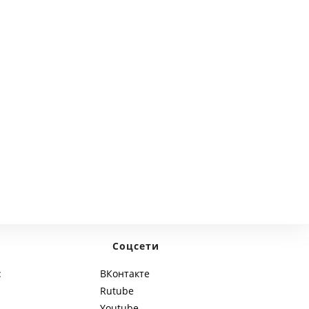
next page
Соцсети
:
ВКонтакте
Rutube
Youtube