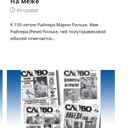
На меже
Запись
07/12/2025
опубликована:
К 150-летию Райнера Марии Рильке. Имя
Райнера (Рене) Рильке, чей полуторавековой
юбилей отмечается…