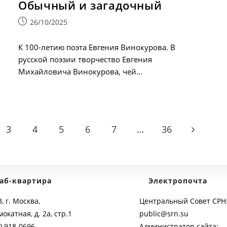
Обычный и загадочный
Запись
26/10/2025
опубликована:
К 100-летию поэта Евгения Винокурова. В
русской поэзии творчество Евгения
Михайловича Винокурова, чей…
3
4
5
6
7
…
36
age
Go to the 
аб-квартира
Электропочта
, г. Москва,
Центральный Совет СРН
мокатная, д. 2а, стр.1
public@srn.su
) 918-0696
Администратор сайта: