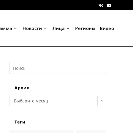
рамма
Новости
Лица
Регионы
Видео
Search
this
website
Архив
Архив
Выберите месяц
Теги