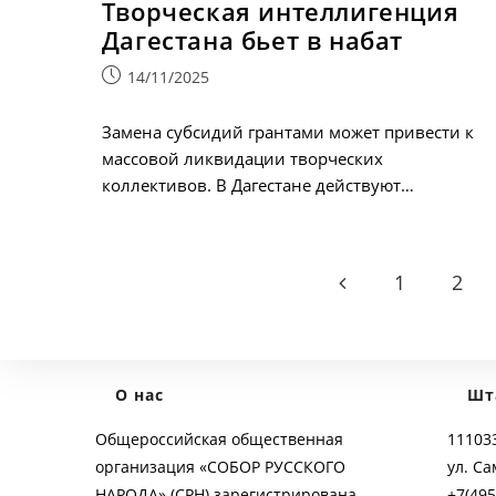
Творческая интеллигенция
Дагестана бьет в набат
Запись
14/11/2025
опубликована:
Замена субсидий грантами может привести к
массовой ликвидации творческих
коллективов. В Дагестане действуют…
1
2
Go to the previous p
О нас
Шт
Общероссийская общественная
111033
организация «СОБОР РУССКОГО
ул. Са
НАРОДА» (СРН) зарегистрирована
+7(495