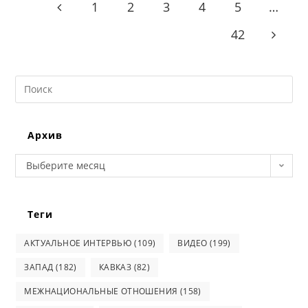
1
2
3
4
5
…
Go to the previous page
42
Go to t
Search
this
website
Архив
Архив
Выберите месяц
Теги
АКТУАЛЬНОЕ ИНТЕРВЬЮ
(109)
ВИДЕО
(199)
ЗАПАД
(182)
КАВКАЗ
(82)
МЕЖНАЦИОНАЛЬНЫЕ ОТНОШЕНИЯ
(158)