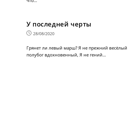
что…
У последней черты
Запись
28/08/2020
опубликована:
Грянет ли левый марш? Я не прежний весёлый
полубог вдохновенный, Я не гений…