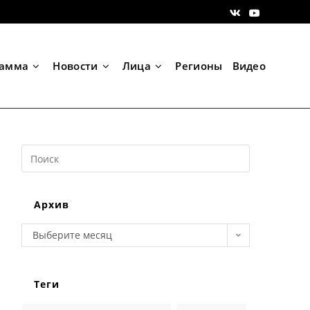
рамма
Новости
Лица
Регионы
Видео
Search
this
website
Архив
Архив
Выберите месяц
Теги