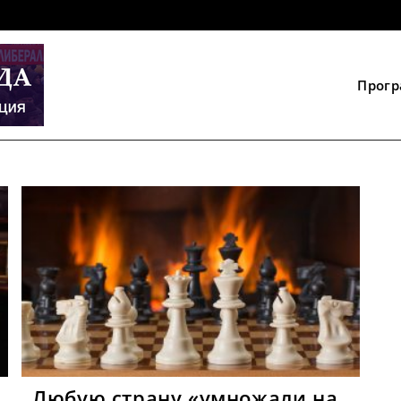
Прог
Любую страну «умножали на