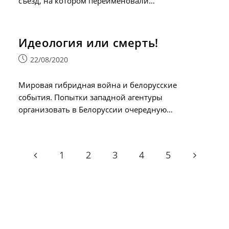
съезд, на котором переименовали…
Идеология или смерть!
Запись
22/08/2020
опубликована:
Мировая гибридная война и белорусские
события. Попытки западной агентуры
организовать в Белоруссии очередную…
1
2
3
4
5
Go to the previous page
Go to the 