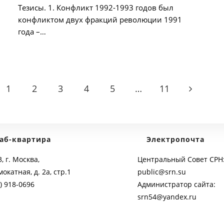
Тезисы. 1. Конфликт 1992-1993 годов был
конфликтом двух фракций революции 1991
года –…
1
2
3
4
5
…
11
 the previous page
Go to the 
аб-квартира
Электропочта
, г. Москва,
Центральный Совет СРН
мокатная, д. 2а, стр.1
public@srn.su
) 918-0696
Администратор сайта:
srn54@yandex.ru