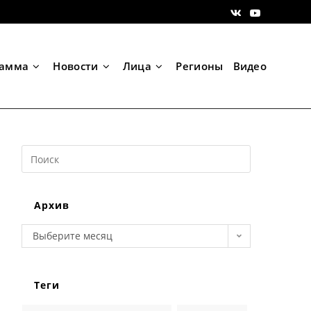
рамма
Новости
Лица
Регионы
Видео
Search
this
website
Архив
Архив
Выберите месяц
Теги