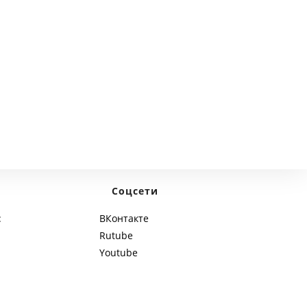
next page
Соцсети
:
ВКонтакте
Rutube
Youtube