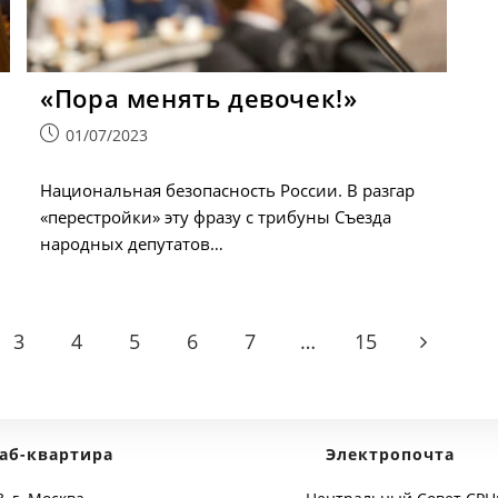
«Пора менять девочек!»
Запись
01/07/2023
опубликована:
Национальная безопасность России. В разгар
«перестройки» эту фразу с трибуны Съезда
народных депутатов…
3
4
5
6
7
…
15
age
Go to the 
аб-квартира
Электропочта