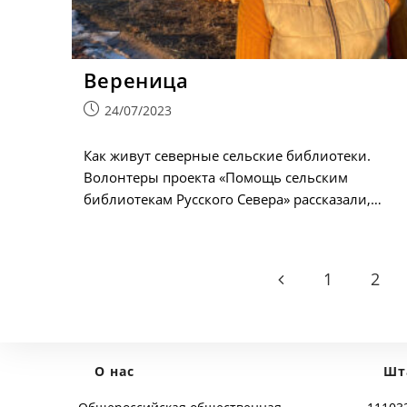
Вереница
Запись
24/07/2023
опубликована:
Как живут северные сельские библиотеки.
Волонтеры проекта «Помощь сельским
библиотекам Русского Севера» рассказали,…
1
2
Go to the previous p
О нас
Шт