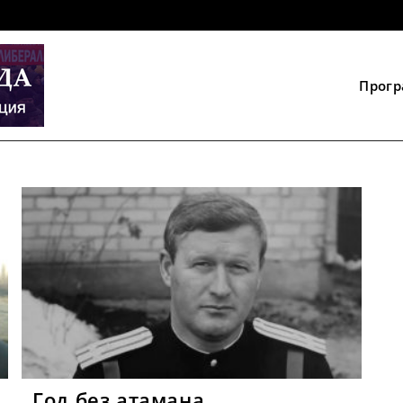
Прог
Год без атамана