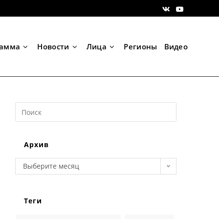
рамма
Новости
Лица
Регионы
Видео
Search
this
website
Архив
Архив
Выберите месяц
Теги