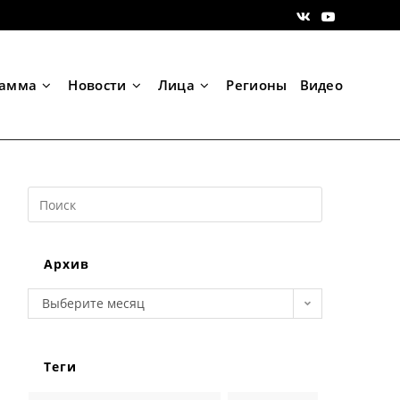
рамма
Новости
Лица
Регионы
Видео
Search
this
website
Архив
Архив
Выберите месяц
Теги