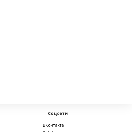
next page
Соцсети
:
ВКонтакте