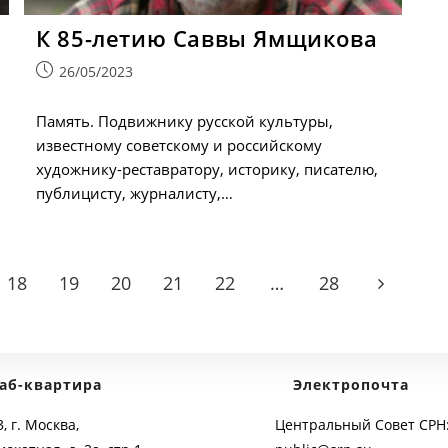
К 85-летию Саввы Ямщикова
Запись
26/05/2023
опубликована:
Память. Подвижнику русской культуры,
известному советскому и российскому
художнику-реставратору, историку, писателю,
публицисту, журналисту,…
18
19
20
21
22
…
28
Go to the 
аб-квартира
Электропочта
, г. Москва,
Центральный Совет СРН