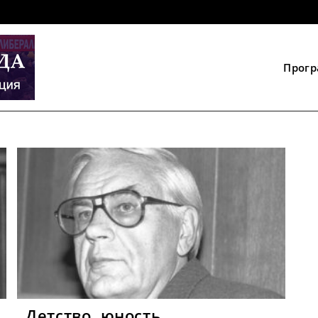
Прог
Детство, юность…