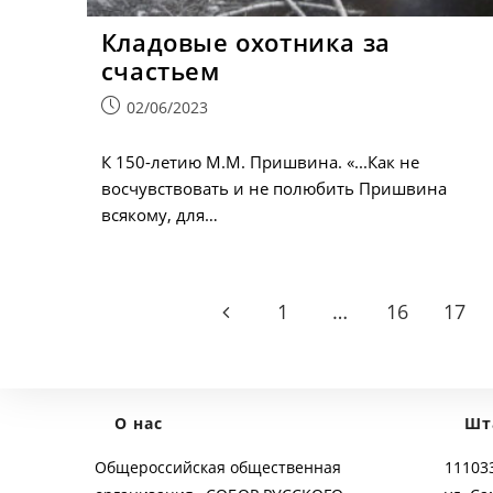
Кладовые охотника за
счастьем
Запись
02/06/2023
опубликована:
К 150-летию М.М. Пришвина. «...Как не
восчувствовать и не полюбить Пришвина
всякому, для…
1
…
16
17
Go to the previous page
О нас
Шт
Общероссийская общественная
111033